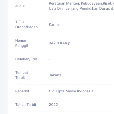
Peraturan Menteri, Kebudayaan,Riset,
Judul
:
Usia Dini, Jenjang Pendidikan Dasar,
T.E.U.
:
Karmin
Orang/Badan
Nomor
:
342.9 KAR p
Panggil
Cetakan/Edisi
:
-
Tempat
:
Jakarta
Terbit
Penerbit
:
CV. Cipta Media Indonesia
Tahun Terbit
:
2022