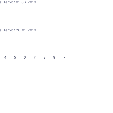
l Terbit : 01-06-2019
l Terbit : 28-01-2019
4
5
6
7
8
9
›