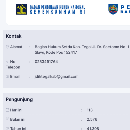
Kontak
Alamat
:
Bagian Hukum Setda Kab. Tegal Jl. Dr. Soetomo No. 1
Slawi, Kode Pos : 52417
No
:
0283491764
Telepon
Email
:
jdihtegalkab@gmail.com
Pengunjung
Hari ini
:
113
Bulan ini
:
2.576
Tahun ini
:
41.308