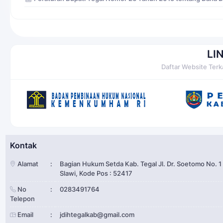
LI
Daftar Website Terk
Kontak
Alamat
:
Bagian Hukum Setda Kab. Tegal Jl. Dr. Soetomo No. 1
Slawi, Kode Pos : 52417
No
:
0283491764
Telepon
Email
:
jdihtegalkab@gmail.com