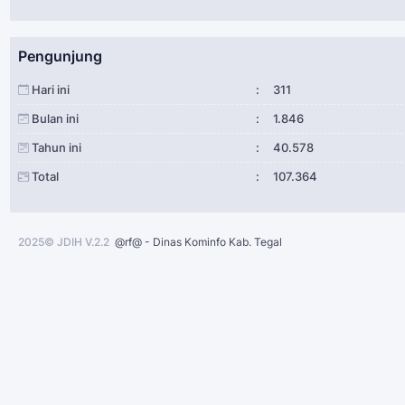
Pengunjung
Hari ini
:
311
Bulan ini
:
1.846
Tahun ini
:
40.578
Total
:
107.364
2025© JDIH V.2.2
@rf@ - Dinas Kominfo Kab. Tegal