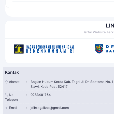
LI
Daftar Website Terk
Kontak
Alamat
:
Bagian Hukum Setda Kab. Tegal Jl. Dr. Soetomo No. 1
Slawi, Kode Pos : 52417
No
:
0283491764
Telepon
Email
:
jdihtegalkab@gmail.com