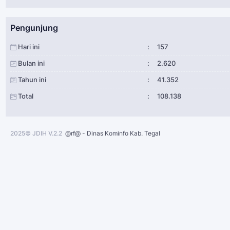
Pengunjung
Hari ini
:
157
Bulan ini
:
2.620
Tahun ini
:
41.352
Total
:
108.138
2025© JDIH V.2.2
@rf@ - Dinas Kominfo Kab. Tegal