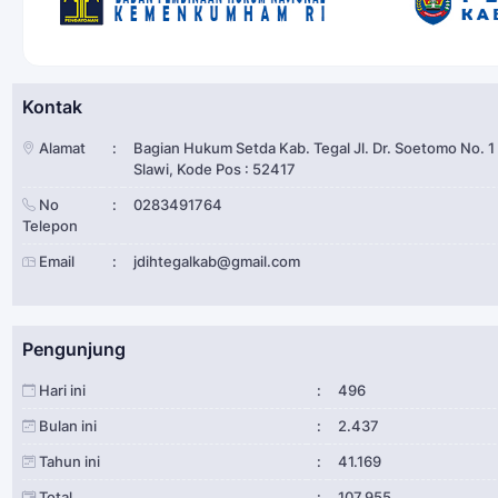
Kontak
Alamat
:
Bagian Hukum Setda Kab. Tegal Jl. Dr. Soetomo No. 1
Slawi, Kode Pos : 52417
No
:
0283491764
Telepon
Email
:
jdihtegalkab@gmail.com
Pengunjung
Hari ini
:
496
Bulan ini
:
2.437
Tahun ini
:
41.169
Total
:
107.955