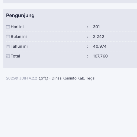
Pengunjung
Hari ini
:
301
Bulan ini
:
2.242
Tahun ini
:
40.974
Total
:
107.760
2025© JDIH V.2.2
@rf@ - Dinas Kominfo Kab. Tegal