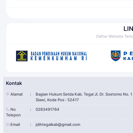
LI
Daftar Website Terk
Kontak
Alamat
:
Bagian Hukum Setda Kab. Tegal Jl. Dr. Soetomo No. 1
Slawi, Kode Pos : 52417
No
:
0283491764
Telepon
Email
:
jdihtegalkab@gmail.com