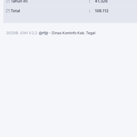
Tahun ini
:
41.326
Total
:
108.112
2025© JDIH V.2.2
@rf@ - Dinas Kominfo Kab. Tegal