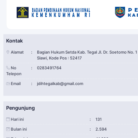
Kontak
Alamat
:
Bagian Hukum Setda Kab. Tegal Jl. Dr. Soetomo No. 1
Slawi, Kode Pos : 52417
No
:
0283491764
Telepon
Email
:
jdihtegalkab@gmail.com
Pengunjung
Hari ini
:
131
Bulan ini
:
2.594